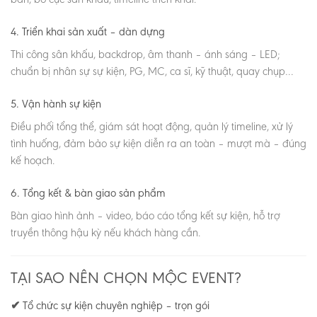
4. Triển khai sản xuất – dàn dựng
Thi công sân khấu, backdrop, âm thanh – ánh sáng – LED;
chuẩn bị nhân sự sự kiện, PG, MC, ca sĩ, kỹ thuật, quay chụp…
5. Vận hành sự kiện
Điều phối tổng thể, giám sát hoạt động, quản lý timeline, xử lý
tình huống, đảm bảo sự kiện diễn ra an toàn – mượt mà – đúng
kế hoạch.
6. Tổng kết & bàn giao sản phẩm
Bàn giao hình ảnh – video, báo cáo tổng kết sự kiện, hỗ trợ
truyền thông hậu kỳ nếu khách hàng cần.
TẠI SAO NÊN CHỌN MỘC EVENT?
✔ Tổ chức sự kiện chuyên nghiệp – trọn gói