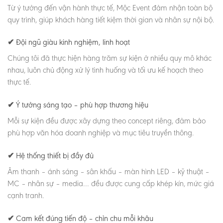
Từ ý tưởng đến vận hành thực tế, Mộc Event đảm nhận toàn bộ
quy trình, giúp khách hàng tiết kiệm thời gian và nhân sự nội bộ.
✔ Đội ngũ giàu kinh nghiệm, linh hoạt
Chúng tôi đã thực hiện hàng trăm sự kiện ở nhiều quy mô khác
nhau, luôn chủ động xử lý tình huống và tối ưu kế hoạch theo
thực tế.
✔ Ý tưởng sáng tạo – phù hợp thương hiệu
Mỗi sự kiện đều được xây dựng theo concept riêng, đảm bảo
phù hợp văn hóa doanh nghiệp và mục tiêu truyền thông.
✔ Hệ thống thiết bị đầy đủ
Âm thanh – ánh sáng – sân khấu – màn hình LED – kỹ thuật –
MC – nhân sự – media… đều được cung cấp khép kín, mức giá
cạnh tranh.
✔ Cam kết đúng tiến độ – chỉn chu mỗi khâu