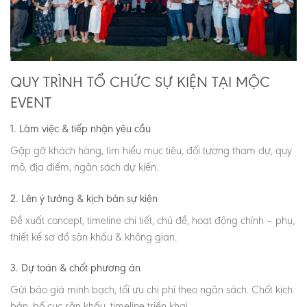
QUY TRÌNH TỔ CHỨC SỰ KIỆN TẠI MỘC
EVENT
1. Làm việc & tiếp nhận yêu cầu
Gặp gỡ khách hàng, tìm hiểu mục tiêu, đối tượng tham dự, quy
mô, địa điểm, ngân sách dự kiến.
2. Lên ý tưởng & kịch bản sự kiện
Đề xuất concept, timeline chi tiết, chủ đề, hoạt động chính – phụ,
thiết kế sơ đồ sân khấu & không gian.
3. Dự toán & chốt phương án
Gửi báo giá minh bạch, tối ưu chi phí theo ngân sách. Chốt kịch
bản, bố cục sân khấu, timeline triển khai.