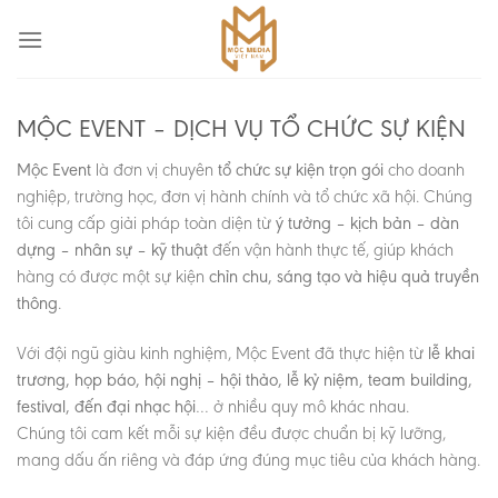
Skip
to
content
MỘC EVENT – DỊCH VỤ TỔ CHỨC SỰ KIỆN
Mộc Event
là đơn vị chuyên
tổ chức sự kiện trọn gói
cho doanh
nghiệp, trường học, đơn vị hành chính và tổ chức xã hội. Chúng
tôi cung cấp giải pháp toàn diện từ
ý tưởng – kịch bản – dàn
dựng – nhân sự – kỹ thuật
đến vận hành thực tế, giúp khách
hàng có được một sự kiện
chỉn chu, sáng tạo và hiệu quả truyền
thông
.
Với đội ngũ giàu kinh nghiệm, Mộc Event đã thực hiện từ
lễ khai
trương, họp báo, hội nghị – hội thảo, lễ kỷ niệm, team building,
festival, đến đại nhạc hội
… ở nhiều quy mô khác nhau.
Chúng tôi cam kết mỗi sự kiện đều được chuẩn bị kỹ lưỡng,
mang dấu ấn riêng và đáp ứng đúng mục tiêu của khách hàng.