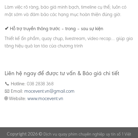
Làm việc rõ ràng, báo giá minh bạch, timeline cụ thể; luôn có
mặt sớm và đảm bảo các hạng mục hoàn thiện đúng giờ.
✔ Hỗ trợ truyền thông trước – trong – sau sự kiện
Thiết kế ấn phẩm, quay chụp, livestream, video recap… giúp gia
tăng hiệu quả lan tỏa của chương trình
Liên hệ ngay để được tư vấn & Báo giá chi tiết
📞
Hotline:
038 2838 368
📧
Email:
mocevent.vn@gmail.com
🌐
Website:
www.mocevent.vn
Copyright 2026 ©
Dịch vụ quay phim
chuyên nghiệp uy tín số 1 Việt